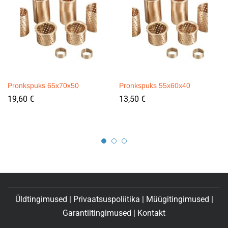
Pronkspuks 65x70x50
Pronkspuks 55x60x40
19,60
€
13,50
€
Üldtingimused
|
Privaatsuspoliitika
|
Müügitingimused
|
Garantiitingimused
|
Kontakt