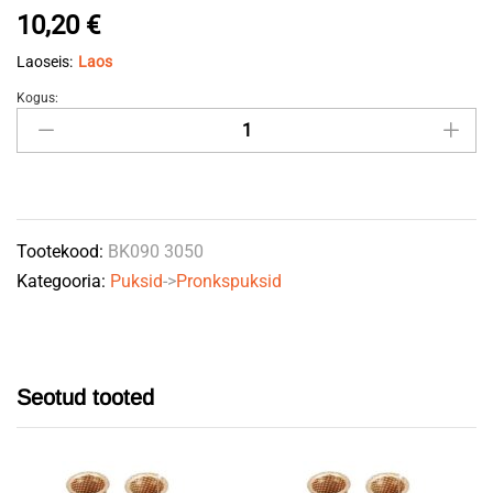
10,20
€
Laoseis:
Laos
Kogus:
Pronkspuks
30x34x50
quantity
Tootekood:
BK090 3050
Kategooria:
Puksid
->
Pronkspuksid
Seotud tooted