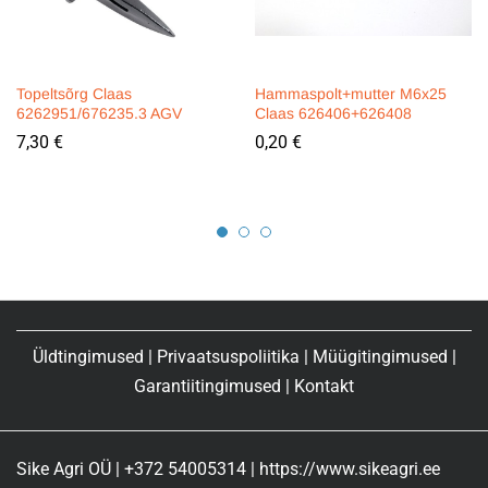
Topeltsõrg Claas
Hammaspolt+mutter M6x25
6262951/676235.3 AGV
Claas 626406+626408
7,30
€
0,20
€
Üldtingimused
|
Privaatsuspoliitika
|
Müügitingimused
|
Garantiitingimused
|
Kontakt
Sike Agri OÜ | +372 54005314 | https://www.sikeagri.ee