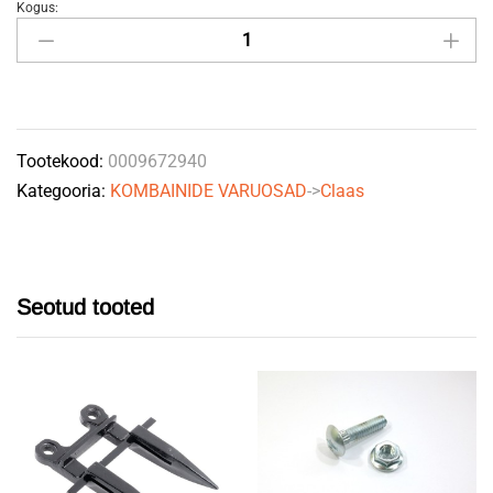
Kogus:
Puks
0009672940
CLAAS
quantity
Tootekood:
0009672940
Kategooria:
KOMBAINIDE VARUOSAD
->
Claas
Seotud tooted