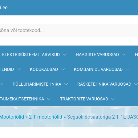
SOL
i.ee
ELEKTRISÜSTEEMI TARVIKUD
HAAGISTE VARUOSAD
H
HENDID
KODUKAUBAD
KOMBAINIDE VARUOSAD
PÕLLUHARIMISTEHNIKA
RASKETEHNIKA VARUOSAD
TAIMEKAITSETEHNIKA
TRAKTORITE VARUOSAD
Mootoriõlid
»
2-T mootoriõlid
»
Seguõli dosaatoriga 2-T 1L JAS