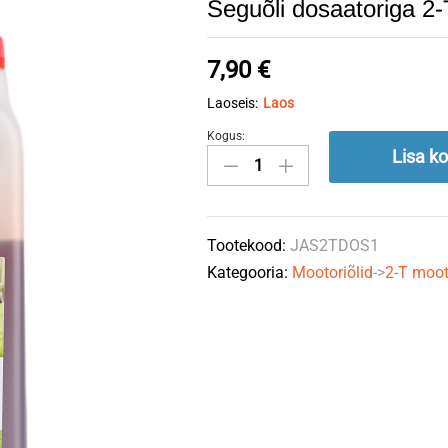
Seguõli dosaatoriga 2
7,90
€
Laoseis:
Laos
Kogus:
Seguõli
Lisa ko
dosaatoriga
2-
T
Tootekood:
JAS2TDOS1
1L
Kategooria:
Mootoriõlid
->
2-T moot
JASOL
quantity