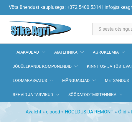
Seguõli dosaatoriga 2-T 1L JA
Võta ühendust kauplusega: +372 5400 5314
|
info@sikeagr
All
AIAKAUBAD
AIATEHNIKA
AGROKEEMIA
JÕUÜLEKANDE KOMPONENDID
KINNITUS- JA TÕSTEVA
LOOMAKASVATUS
MÄNGUASJAD
METSANDUS
REHVID JA TARVIKUD
SÖÖDATOOTMISTEHNIKA
Avaleht
»
e-pood
»
HOOLDUS JA REMONT
»
Õlid
»