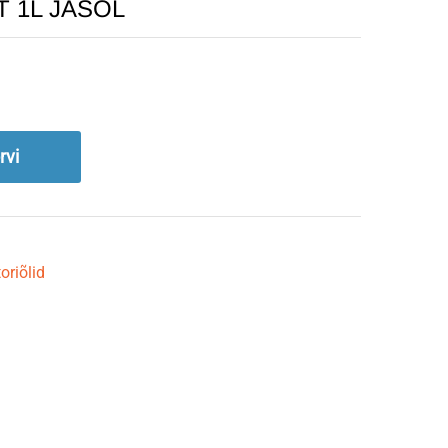
-T 1L JASOL
rvi
oriõlid