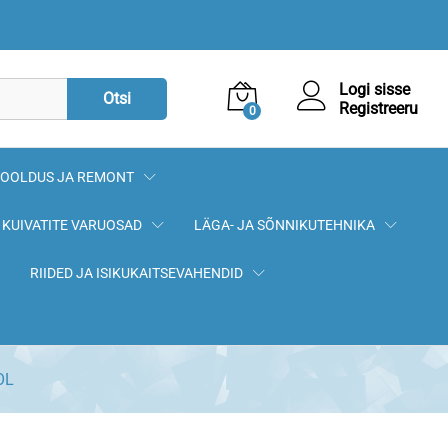
7,90
€
Lisa korvi
Logi sisse
Otsi
Registreeru
0
OOLDUS JA REMONT
KUIVATITE VARUOSAD
LÄGA- JA SÕNNIKUTEHNIKA
RIIDED JA ISIKUKAITSEVAHENDID
OL