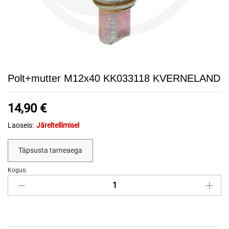
Polt+mutter M12x40 KK033118 KVERNELAND
14,90
€
Laoseis:
Järeltellimisel
Täpsusta tarneaega
Kogus:
Polt+mutter
M12x40
KK033118
KVERNELAND
quantity