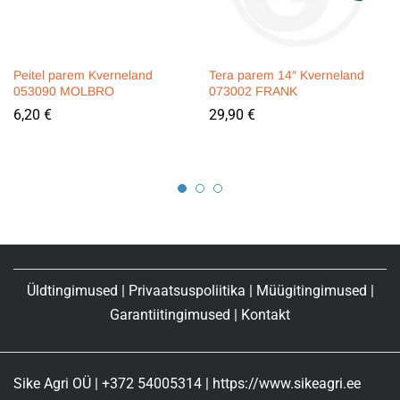
Peitel parem Kverneland
Tera parem 14″ Kverneland
053090 MOLBRO
073002 FRANK
6,20
€
29,90
€
Üldtingimused
|
Privaatsuspoliitika
|
Müügitingimused
|
Garantiitingimused
|
Kontakt
Sike Agri OÜ | +372 54005314 | https://www.sikeagri.ee