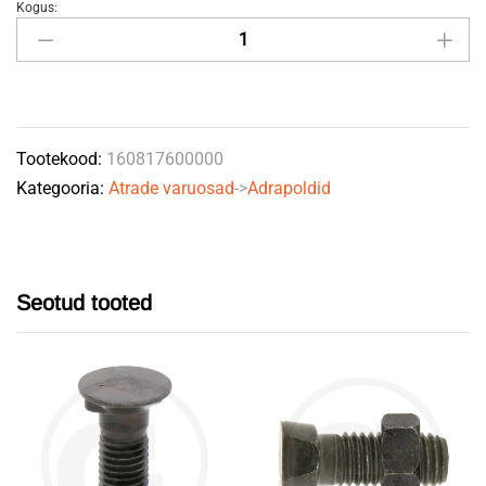
Kogus:
Polt
M20x85
quantity
Tootekood:
160817600000
Kategooria:
Atrade varuosad
->
Adrapoldid
Seotud tooted