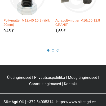
Polt+mutter M12x40 10.9 (liblik
Adrapolt+mutter M16x50 12,9
20mm)
GRANIT
0,45
€
1,55
€
Üldtingimused
|
Privaatsuspoliitika
|
Müügitingimused
|
Garantiitingimused
|
Kontakt
Sike Agri OÜ | +372 54005314 | https://www.sikeagri.ee