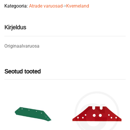
Kategooria:
Atrade varuosad
->
Kverneland
quantity
Kirjeldus
Originaalvaruosa
Seotud tooted