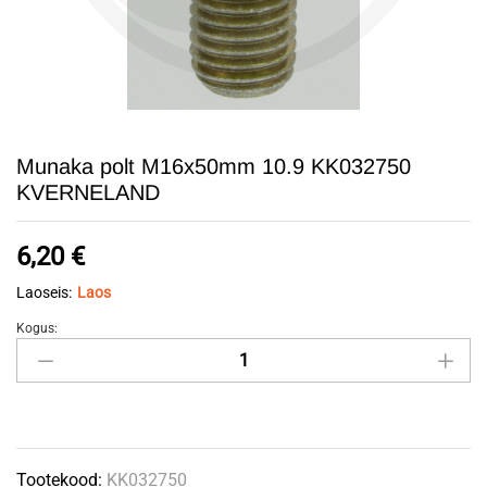
Munaka polt M16x50mm 10.9 KK032750
KVERNELAND
6,20
€
Laoseis:
Laos
Kogus:
Munaka
polt
M16x50mm
10.9
KK032750
Tootekood:
KK032750
KVERNELAND