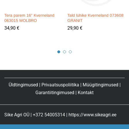
Tera parem 16” Kverneland
Tald lühike Kverneland 073608
063015 MOLBRO
GRANIT
34,90
€
29,90
€
Üldtingimused
|
Privaatsuspoliitika
|
Müügitingimused
|
Garantiitingimused
|
Kontakt
Sike Agri OÜ | +372 54005314 | https://www.sikeagri.ee