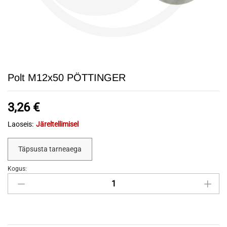
Polt M12x50 PÖTTINGER
3,26
€
Laoseis:
Järeltellimisel
Täpsusta tarneaega
Kogus:
Polt
M12x50
PÖTTINGER
quantity