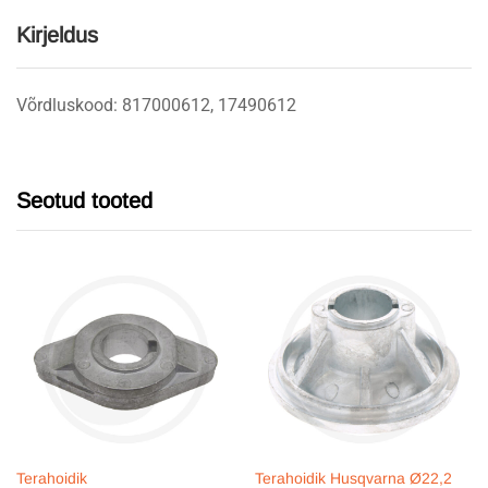
Kirjeldus
Võrdluskood: 817000612, 17490612
Seotud tooted
Terahoidik
Terahoidik Husqvarna Ø22,2