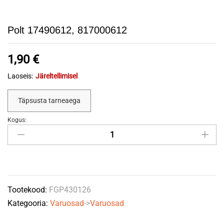
Polt 17490612, 817000612
1,90
€
Laoseis:
Järeltellimisel
Täpsusta tarneaega
Kogus:
Polt
17490612,
817000612
quantity
Tootekood:
FGP430126
Kategooria:
Varuosad
->
Varuosad