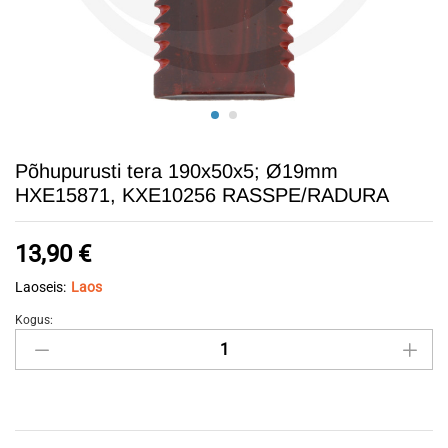
Põhupurusti tera 190x50x5; Ø19mm
HXE15871, KXE10256 RASSPE/RADURA
13,90
€
Laoseis:
Laos
Kogus:
Põhupurusti
tera
190x50x5;
Ø19mm
HXE15871,