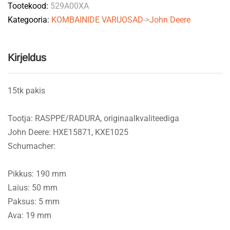
Tootekood:
529A00XA
KXE10256
Kategooria:
KOMBAINIDE VARUOSAD
->
John Deere
RASSPE/RADURA
quantity
Kirjeldus
15tk pakis
Tootja: RASPPE/RADURA, originaalkvaliteediga
John Deere: HXE15871, KXE1025
Schumacher:
Pikkus: 190 mm
Laius: 50 mm
Paksus: 5 mm
Ava: 19 mm