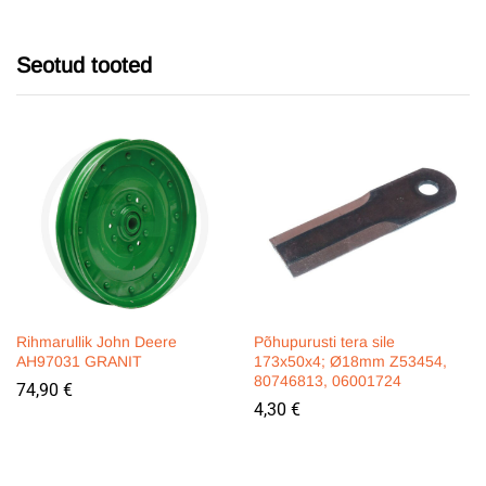
Seotud tooted
Rihmarullik John Deere
Põhupurusti tera sile
AH97031 GRANIT
173x50x4; Ø18mm Z53454,
80746813, 06001724
74,90
€
4,30
€