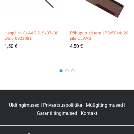
Haspli pii CLAAS 215x37x30
Põhupurusti tera 173x50x4; 20
Ø5,5 6903091
sile CLAAS
1,50
€
4,50
€
Üldtingimused
|
Privaatsuspoliitika
|
Müügitingimused
|
Garantiitingimused
|
Kontakt