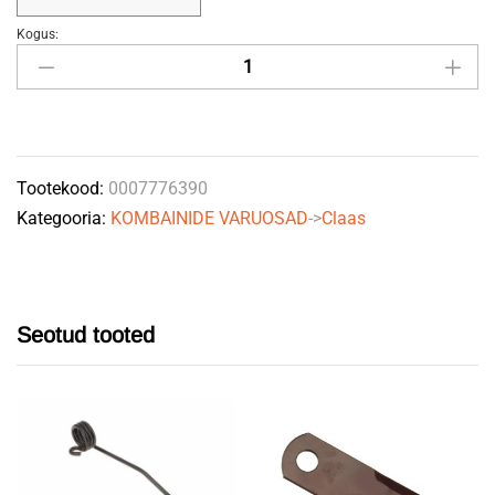
Kogus:
Põhupiitri
kuluosa,
sirge
12tk
Claas
Tootekood:
0007776390
0007776390
Kategooria:
KOMBAINIDE VARUOSAD
->
Claas
quantity
Seotud tooted