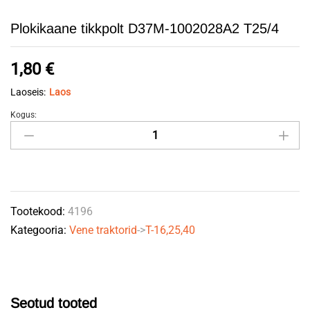
Plokikaane tikkpolt D37M-1002028A2 T25/4
1,80
€
Laoseis:
Laos
Kogus:
Plokikaane
tikkpolt
D37M-
1002028A2
T25/4
Tootekood:
4196
quantity
Kategooria:
Vene traktorid
->
T-16,25,40
Seotud tooted