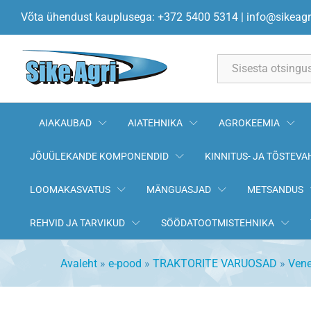
Pikk siduri kinnituspolt 245-10
Võta ühendust kauplusega: +372 5400 5314
|
info@sikeagr
All
AIAKAUBAD
AIATEHNIKA
AGROKEEMIA
JÕUÜLEKANDE KOMPONENDID
KINNITUS- JA TÕSTEVA
LOOMAKASVATUS
MÄNGUASJAD
METSANDUS
REHVID JA TARVIKUD
SÖÖDATOOTMISTEHNIKA
Avaleht
»
e-pood
»
TRAKTORITE VARUOSAD
»
Vene