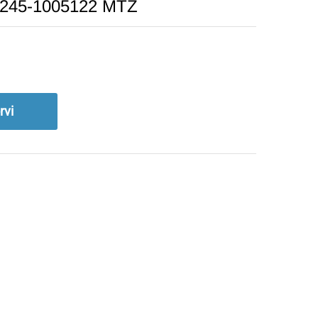
lt 245-1005122 MTZ
rvi