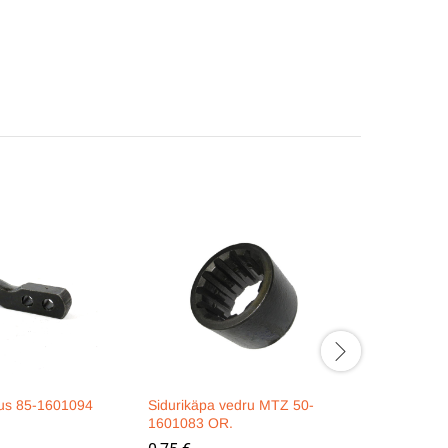
uus 85-1601094
Sidurikäpa vedru MTZ 50-
Siduripeda
1601083 OR.
36-16010