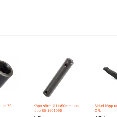
puks 70-
Käpa sõrm Ø11x50mm uus
Siduri käpp 
tüüp 85-1601096
OR.