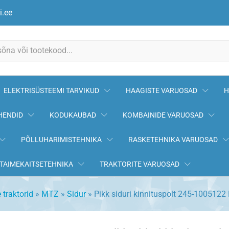
05122 MTZ
i.ee
ELEKTRISÜSTEEMI TARVIKUD
HAAGISTE VARUOSAD
H
HENDID
KODUKAUBAD
KOMBAINIDE VARUOSAD
PÕLLUHARIMISTEHNIKA
RASKETEHNIKA VARUOSAD
TAIMEKAITSETEHNIKA
TRAKTORITE VARUOSAD
 traktorid
»
MTZ
»
Sidur
»
Pikk siduri kinnituspolt 245-100512