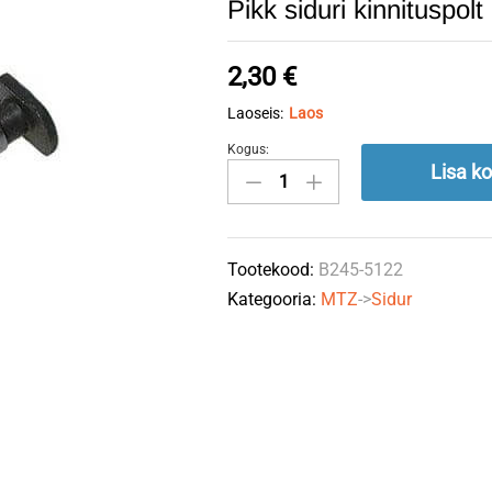
Pikk siduri kinnituspo
2,30
€
Laoseis:
Laos
Kogus:
Pikk
Lisa ko
siduri
kinnituspolt
245-
Tootekood:
B245-5122
1005122
Kategooria:
MTZ
->
Sidur
MTZ
quantity