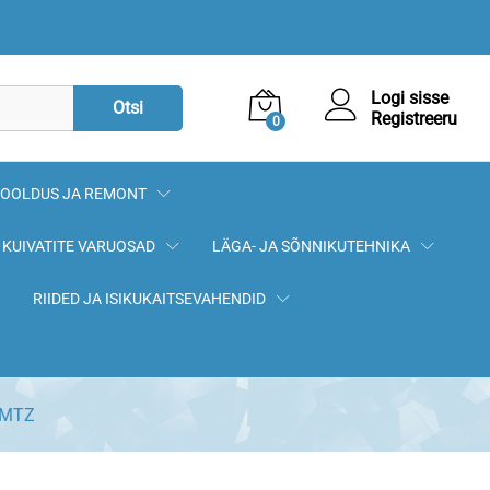
2,30
€
Lisa korvi
Logi sisse
Otsi
Registreeru
0
OOLDUS JA REMONT
KUIVATITE VARUOSAD
LÄGA- JA SÕNNIKUTEHNIKA
RIIDED JA ISIKUKAITSEVAHENDID
2 MTZ