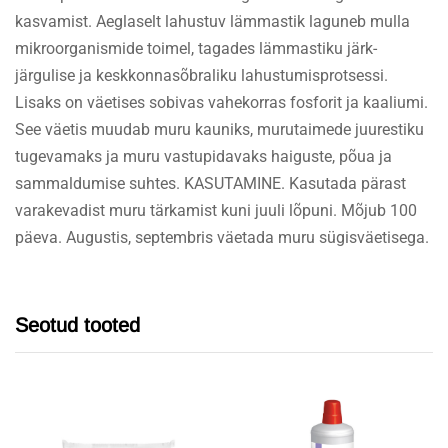
kasvamist. Aeglaselt lahustuv lämmastik laguneb mulla
mikroorganismide toimel, tagades lämmastiku järk-
järgulise ja keskkonnasõbraliku lahustumisprotsessi.
Lisaks on väetises sobivas vahekorras fosforit ja kaaliumi.
See väetis muudab muru kauniks, murutaimede juurestiku
tugevamaks ja muru vastupidavaks haiguste, põua ja
sammaldumise suhtes. KASUTAMINE. Kasutada pärast
varakevadist muru tärkamist kuni juuli lõpuni. Mõjub 100
päeva. Augustis, septembris väetada muru sügisväetisega.
Seotud tooted