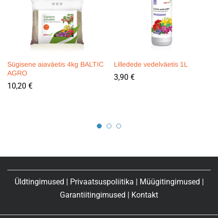
Sügisene aiaväetis 4kg BALTIC
Lilledede vedelväetis 1L
AGRO
3,90
€
10,20
€
Üldtingimused
|
Privaatsuspoliitika
|
Müügitingimused
|
Garantiitingimused
|
Kontakt