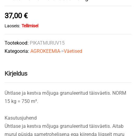
37,00
€
Laoseis:
Tellimisel
Tootekood:
PIKATMURUV15
Kategooria:
AGROKEEMIA
->
Väetised
Kirjeldus
Ühtlase ja kestva mõjuga granuleeritud täisväetis. NORM
15 kg = 750 m².
Kasutusjuhend
Ühtlase ja kestva mõjuga granuleeritud täisväetis. Aitab
murul püsida sametrohelisena ega kiirenda liigselt muru