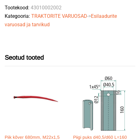
Tootekood:
43010002002
quantity
Kategooria:
TRAKTORITE VARUOSAD
->
Esilaadurite
varuosad ja tarvikud
Seotud tooted
Piik kõver 680mm, M22x1,5
Piigi puks d40,5/d60 L=160