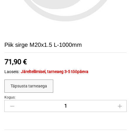
Piik sirge M20x1.5 L-1000mm
71,90
€
Laoseis:
Järeltellimisel, tarneaeg 3-5 tööpäeva
Täpsusta tarneaega
Kogus:
Piik
sirge
M20x1.5
L-
1000mm