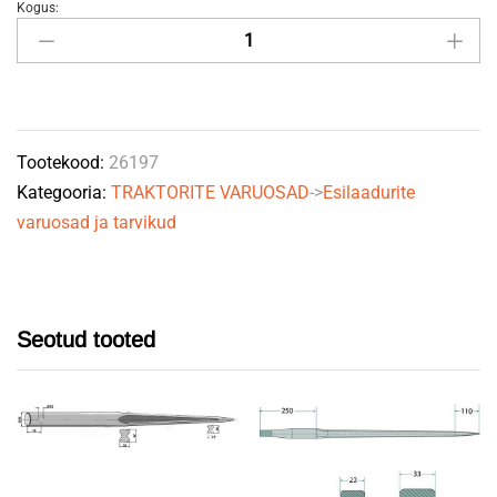
Kogus:
Piik
sirge
810mm,
M22x1,5
quantity
Tootekood:
26197
Kategooria:
TRAKTORITE VARUOSAD
->
Esilaadurite
varuosad ja tarvikud
Seotud tooted