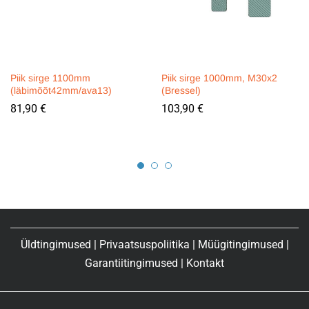
Piik sirge 1100mm
Piik sirge 1000mm, M30x2
(läbimõõt42mm/ava13)
(Bressel)
81,90
€
103,90
€
Üldtingimused
|
Privaatsuspoliitika
|
Müügitingimused
|
Garantiitingimused
|
Kontakt