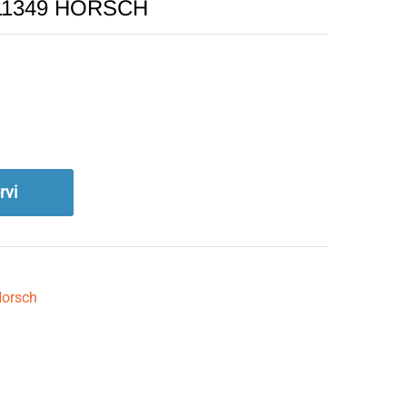
0311349 HORSCH
rvi
orsch