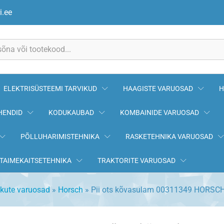
HORSCH
i.ee
ELEKTRISÜSTEEMI TARVIKUD
HAAGISTE VARUOSAD
H
HENDID
KODUKAUBAD
KOMBAINIDE VARUOSAD
PÕLLUHARIMISTEHNIKA
RASKETEHNIKA VARUOSAD
TAIMEKAITSETEHNIKA
TRAKTORITE VARUOSAD
ikute varuosad
»
Horsch
»
Pii ots kõvasulam 00311349 HORSC