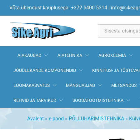
Pii ots kõvasulam 00311349 
Võta ühendust kauplusega: +372 5400 5314
|
info@sikeagr
All
AIAKAUBAD
AIATEHNIKA
AGROKEEMIA
JÕUÜLEKANDE KOMPONENDID
KINNITUS- JA TÕSTEVA
LOOMAKASVATUS
MÄNGUASJAD
METSANDUS
REHVID JA TARVIKUD
SÖÖDATOOTMISTEHNIKA
Avaleht
»
e-pood
»
PÕLLUHARIMISTEHNIKA
»
Külv