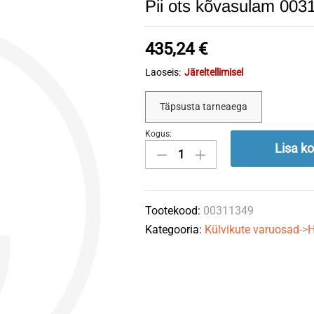
Pii ots kõvasulam 0
435,24
€
Laoseis:
Järeltellimisel
Täpsusta tarneaega
Kogus:
Pii
Lisa ko
ots
kõvasulam
00311349
Tootekood:
00311349
HORSCH
Kategooria:
Külvikute varuosad
->
H
quantity