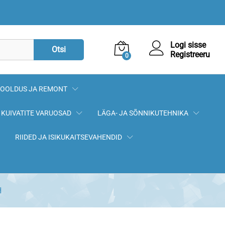
435,24
€
Lisa korvi
Logi sisse
Otsi
Registreeru
0
OOLDUS JA REMONT
KUIVATITE VARUOSAD
LÄGA- JA SÕNNIKUTEHNIKA
RIIDED JA ISIKUKAITSEVAHENDID
H