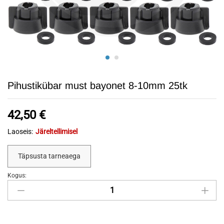
Pihustikübar must bayonet 8-10mm 25tk
42,50
€
Laoseis:
Järeltellimisel
Täpsusta tarneaega
Kogus:
Pihustikübar
must
bayonet
8-