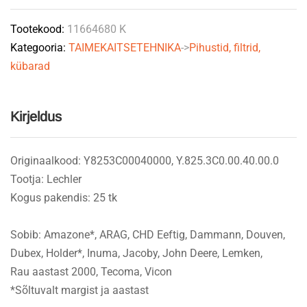
10mm
Tootekood:
11664680 K
25tk
Kategooria:
TAIMEKAITSETEHNIKA
->
Pihustid, filtrid,
quantity
kübarad
Kirjeldus
Originaalkood: Y8253C00040000, Y.825.3C0.00.40.00.0
Tootja: Lechler
Kogus pakendis: 25 tk
Sobib: Amazone*, ARAG, CHD Eeftig, Dammann, Douven,
Dubex, Holder*, Inuma, Jacoby, John Deere, Lemken,
Rau aastast 2000, Tecoma, Vicon
*Sõltuvalt margist ja aastast