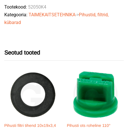
Tootekood:
52050K4
(Berthoud)
Kategooria:
TAIMEKAITSETEHNIKA
->
Pihustid, filtrid,
quantity
kübarad
Seotud tooted
Pihusti filtri tihend 10x19x3,4
Pihusti ots roheline 110°