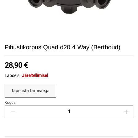
Pihustikorpus Quad d20 4 Way (Berthoud)
28,90
€
Laoseis:
Järeltellimisel
Täpsusta tarneaega
Kogus:
Pihustikorpus
Quad
d20
4
Way