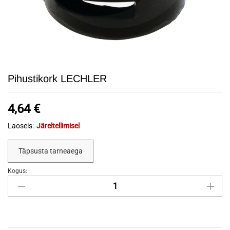
Pihustikork LECHLER
4,64
€
Laoseis:
Järeltellimisel
Täpsusta tarneaega
Kogus:
Pihustikork
LECHLER
quantity