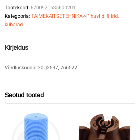
Tootekood:
6700921635600201
Kategooria:
TAIMEKAITSETEHNIKA
->
Pihustid, filtrid,
kübarad
Kirjeldus
Võrdluskoodid 30Q3537, 766522
Seotud tooted