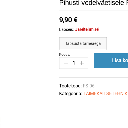
Pihusti vedelväetise
9,90
€
Laoseis:
Järeltellimisel
Täpsusta tarneaega
Kogus:
Pihusti
Lisa ko
vedelväetisele
FS-
06
Tootekood:
FS-06
LECHLER
Kategooria:
TAIMEKAITSETEHNIK
quantity