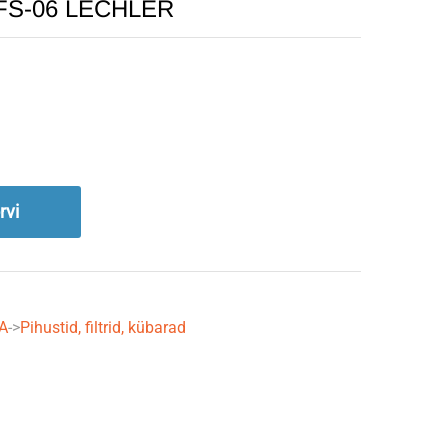
le FS-06 LECHLER
rvi
A
->
Pihustid, filtrid, kübarad