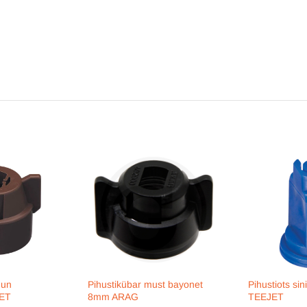
uun
Pihustikübar must bayonet
Pihustiots sin
JET
8mm ARAG
TEEJET