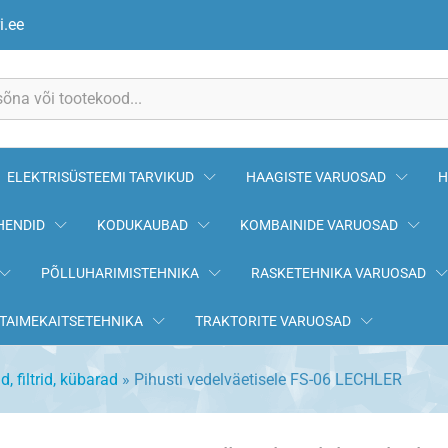
LECHLER
i.ee
ELEKTRISÜSTEEMI TARVIKUD
HAAGISTE VARUOSAD
H
HENDID
KODUKAUBAD
KOMBAINIDE VARUOSAD
PÕLLUHARIMISTEHNIKA
RASKETEHNIKA VARUOSAD
TAIMEKAITSETEHNIKA
TRAKTORITE VARUOSAD
d, filtrid, kübarad
»
Pihusti vedelväetisele FS-06 LECHLER