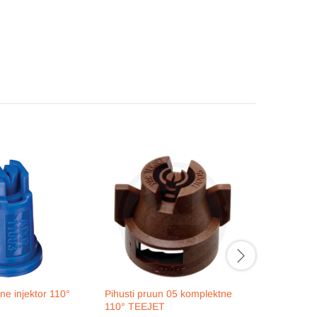
ine injektor 110°
Pihusti pruun 05 komplektne
Pihusti k
110° TEEJET
kiirkinnit