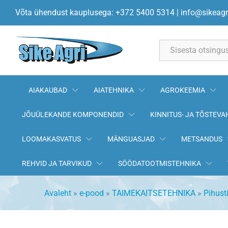
Pihusti vedelväetisele FS-06 
Võta ühendust kauplusega: +372 5400 5314
|
info@sikeagr
Kirjeldus
All
AIAKAUBAD
AIATEHNIKA
AGROKEEMIA
JÕUÜLEKANDE KOMPONENDID
KINNITUS- JA TÕSTEVA
LOOMAKASVATUS
MÄNGUASJAD
METSANDUS
REHVID JA TARVIKUD
SÖÖDATOOTMISTEHNIKA
Avaleht
»
e-pood
»
TAIMEKAITSETEHNIKA
»
Pihusti