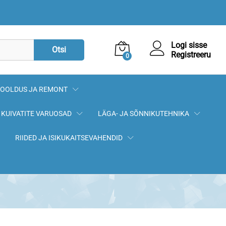
9,90
€
Lisa korvi
Logi sisse
Otsi
Registreeru
0
OOLDUS JA REMONT
KUIVATITE VARUOSAD
LÄGA- JA SÕNNIKUTEHNIKA
RIIDED JA ISIKUKAITSEVAHENDID