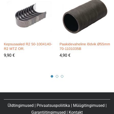
Kepsusaaled R2 50-1004140-
Paakidevaheline lõdvik Ø55mm
R2 MTZ OR.
70-1101035B
9,90
€
4,90
€
Üldtingimused
|
Privaatsuspoliitika
|
Müügitingimused
|
Garantiitingimused
|
Kontakt