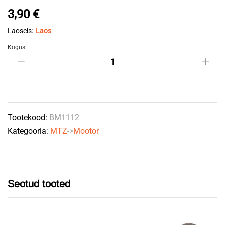
3,90
€
Laoseis:
Laos
Kogus:
Pihusti
stutser
M10
240-
1111112
Tootekood:
BM1112
quantity
Kategooria:
MTZ
->
Mootor
Seotud tooted