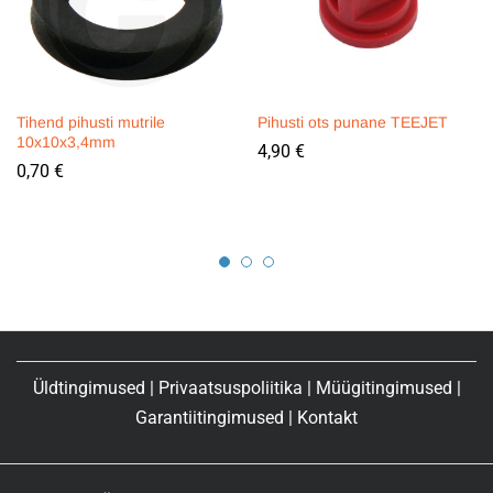
Tihend pihusti mutrile
Pihusti ots punane TEEJET
10x10x3,4mm
4,90
€
0,70
€
Üldtingimused
|
Privaatsuspoliitika
|
Müügitingimused
|
Garantiitingimused
|
Kontakt