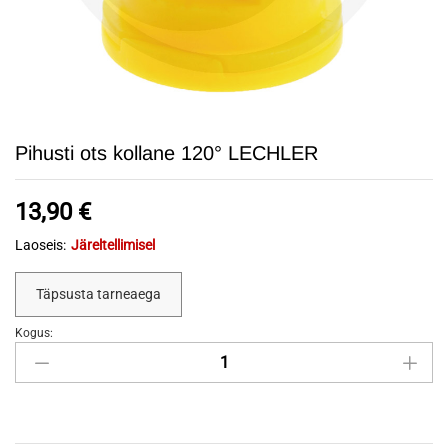
Pihusti ots kollane 120° LECHLER
13,90
€
Laoseis:
Järeltellimisel
Täpsusta tarneaega
Kogus:
Pihusti
ots
kollane
120°
LECHLER