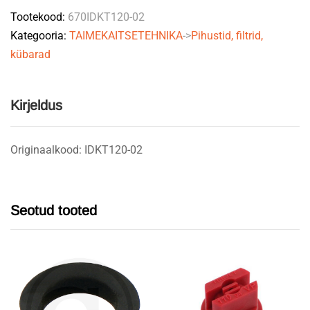
Tootekood:
670IDKT120-02
quantity
Kategooria:
TAIMEKAITSETEHNIKA
->
Pihustid, filtrid,
kübarad
Kirjeldus
Originaalkood: IDKT120-02
Seotud tooted