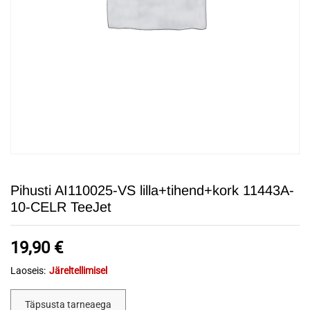
Pihusti AI110025-VS lilla+tihend+kork 11443A-
10-CELR TeeJet
19,90
€
Laoseis:
Järeltellimisel
Täpsusta tarneaega