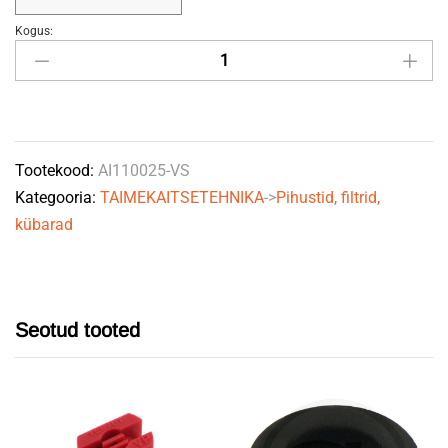
Kogus:
Pihusti
AI110025-
VS
lilla+tihend+kork
11443A-
Tootekood:
AI110025-VS
10-
Kategooria:
TAIMEKAITSETEHNIKA
->
Pihustid, filtrid,
CELR
kübarad
TeeJet
quantity
Seotud tooted