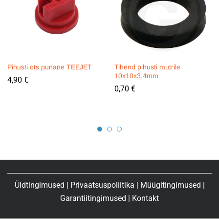
Pihusti ots punane TEEJET
Tihend pihusti mutrile
10x10x3,4mm
4,90
€
0,70
€
Üldtingimused
|
Privaatsuspoliitika
|
Müügitingimused
|
Garantiitingimused
|
Kontakt