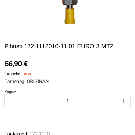
Pihusti 172.1112010-11.01 EURO 3 MTZ
56,90
€
Laoseis:
Laos
Tarneaeg: ORIGINAAL
Kogus:
Pihusti
172.1112010-
11.01
EURO
3
Tootekood:
172-11-01
MTZ