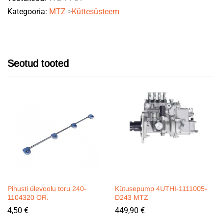
Kategooria:
MTZ
->
Küttesüsteem
quantity
Seotud tooted
Pihusti ülevoolu toru 240-
Kütusepump 4UTHI-1111005-
1104320 OR.
D243 MTZ
4,50
€
449,90
€