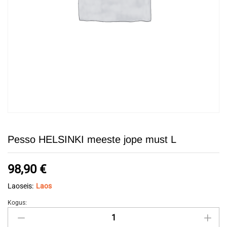
Pesso HELSINKI meeste jope must L
98,90
€
Laoseis:
Laos
Kogus:
Pesso
HELSINKI