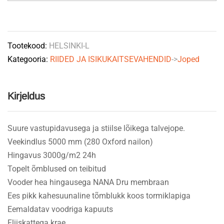
meeste
jope
must
Tootekood:
HELSINKI-L
L
Kategooria:
RIIDED JA ISIKUKAITSEVAHENDID
->
Joped
quantity
Kirjeldus
Suure vastupidavusega ja stiilse lõikega talvejope.
Veekindlus 5000 mm (280 Oxford nailon)
Hingavus 3000g/m2 24h
Topelt õmblused on teibitud
Vooder hea hingausega NANA Dru membraan
Ees pikk kahesuunaline tõmblukk koos tormiklapiga
Eemaldatav voodriga kapuuts
Fliiskattega krae