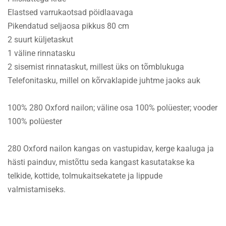
Elastsed varrukaotsad pöidlaavaga
Pikendatud seljaosa pikkus 80 cm
2 suurt küljetaskut
1 väline rinnatasku
2 sisemist rinnataskut, millest üks on tõmblukuga
Telefonitasku, millel on kõrvaklapide juhtme jaoks auk
100% 280 Oxford nailon; väline osa 100% polüester; vooder
100% polüester
280 Oxford nailon kangas on vastupidav, kerge kaaluga ja
hästi painduv, mistõttu seda kangast kasutatakse ka
telkide, kottide, tolmukaitsekatete ja lippude
valmistamiseks.