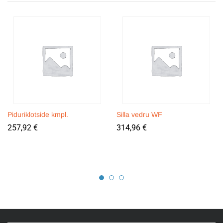
Piduriklotside kmpl.
Silla vedru WF
257,92
€
314,96
€