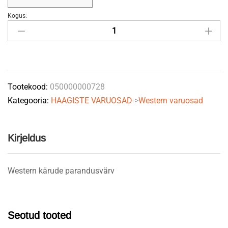
Kogus:
Parandusvärv
Western
Fabrication
roheline
(aerosool)
Tootekood:
050000000728
quantity
Kategooria:
HAAGISTE VARUOSAD
->
Western varuosad
Kirjeldus
Western kärude parandusvärv
Seotud tooted