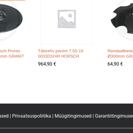
rsch Pronto
Täisrehv parem 7.50-16
Randaaliketa
x3mm GRANIT
00330324R HORSCH
Ø300mm GR
964,90
€
64,90
€
used
|
Privaatsuspoliitika
|
Müügitingimused
|
Garantiitingimuse