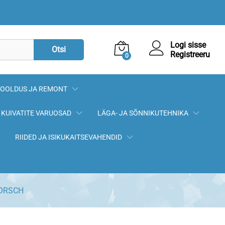
29,60
€
Lisa korvi
Logi sisse
Otsi
Registreeru
0
OOLDUS JA REMONT
KUIVATITE VARUOSAD
LÄGA- JA SÕNNIKUTEHNIKA
RIIDED JA ISIKUKAITSEVAHENDID
HORSCH