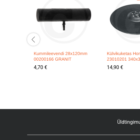
Kummileevendi 28x120mm
Külvikuketas Ho
00200166 GRANIT
23010201 340
4,70
€
14,90
€
Üldtingim