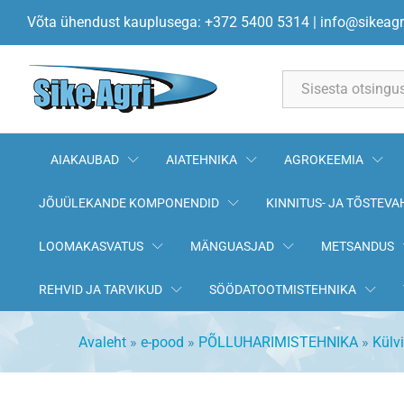
Pakkeri kronstein 50x30 2436
Võta ühendust kauplusega: +372 5400 5314
|
info@sikeagr
Kirjeldus
All
AIAKAUBAD
AIATEHNIKA
AGROKEEMIA
JÕUÜLEKANDE KOMPONENDID
KINNITUS- JA TÕSTEVA
LOOMAKASVATUS
MÄNGUASJAD
METSANDUS
REHVID JA TARVIKUD
SÖÖDATOOTMISTEHNIKA
Avaleht
»
e-pood
»
PÕLLUHARIMISTEHNIKA
»
Külv