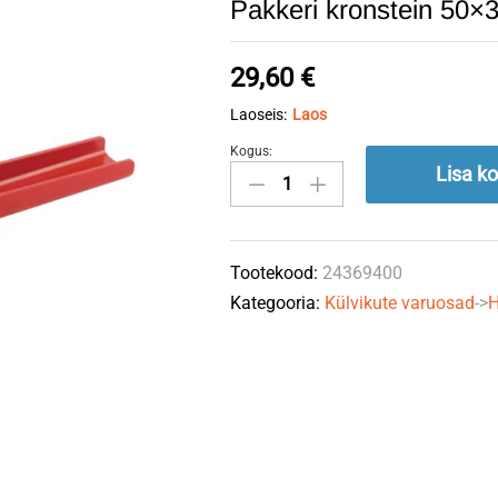
Pakkeri kronstein 5
29,60
€
Laoseis:
Laos
Kogus:
Pakkeri
Lisa ko
kronstein
50x30
24369400
Tootekood:
24369400
HORSCH
Kategooria:
Külvikute varuosad
->
H
quantity