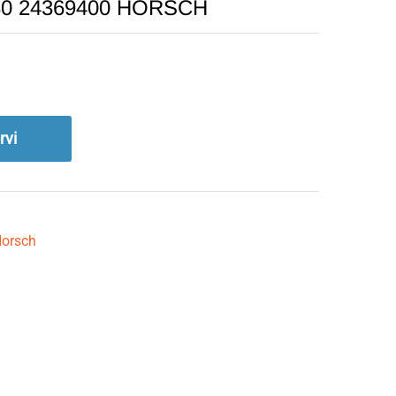
0×30 24369400 HORSCH
rvi
orsch