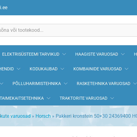
9400 HORSCH
i.ee
ELEKTRISÜSTEEMI TARVIKUD
HAAGISTE VARUOSAD
H
HENDID
KODUKAUBAD
KOMBAINIDE VARUOSAD
PÕLLUHARIMISTEHNIKA
RASKETEHNIKA VARUOSAD
TAIMEKAITSETEHNIKA
TRAKTORITE VARUOSAD
ikute varuosad
»
Horsch
»
Pakkeri kronstein 50×30 24369400 