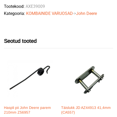
Tootekood:
AXE39009
quantity
Kategooria:
KOMBAINIDE VARUOSAD
->
John Deere
Seotud tooted
Haspli pii John Deere parem
Täislukk JD AZ44913 41,4mm
210mm Z56957
(CA557)