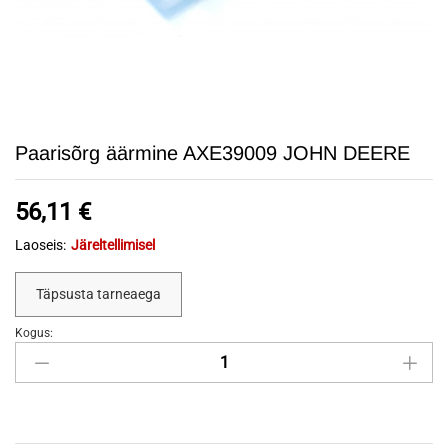
Paarisõrg äärmine AXE39009 JOHN DEERE
56,11
€
Laoseis:
Järeltellimisel
Täpsusta tarneaega
Kogus:
Paarisõrg
äärmine
AXE39009
JOHN
DEERE