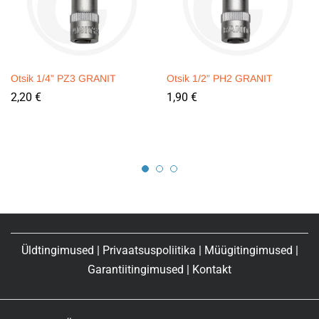
Otsik 1/4” PZ3 GRANIT
Otsik 1/2” PH2 GRANIT
2,20
€
1,90
€
Üldtingimused
|
Privaatsuspoliitika
|
Müügitingimused
|
Garantiitingimused
|
Kontakt