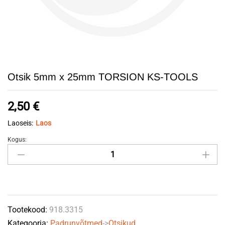
Otsik 5mm x 25mm TORSION KS-TOOLS
2,50
€
Laoseis:
Laos
Kogus:
Otsik
5mm
x
25mm
TORSION
Tootekood:
918.3315
KS-
Kategooria:
Padrunvõtmed
->
Otsikud
TOOLS