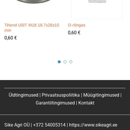
Tihend USIT M18 18,7x26x15
O-rõngas
mm
0,60
€
0,60
€
Üldtingimused
|
Privaatsuspoliitika
|
Müügitingimused
|
Garantiitingimused
|
Kontakt
Sike Agri OÜ | +372 54005314 | https://www.sikeagri.ee