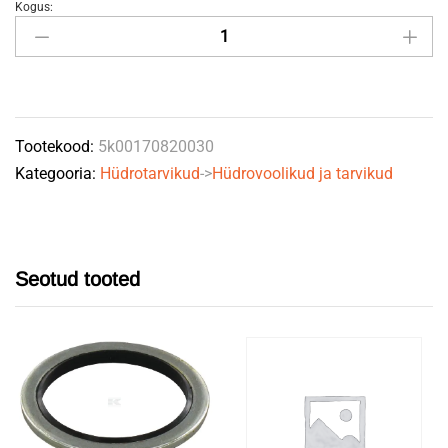
Kogus:
OR
82
x
3
NBR70
Tootekood:
5k00170820030
quantity
Kategooria:
Hüdrotarvikud
->
Hüdrovoolikud ja tarvikud
Seotud tooted