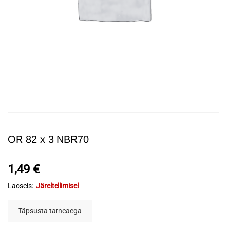
OR 82 x 3 NBR70
1,49
€
Laoseis:
Järeltellimisel
Täpsusta tarneaega