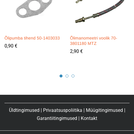
Õlipumba tihend 50-1403033
Õlimanomeetri voolik 70-
3801180 MTZ
0,90
€
2,90
€
Üldtingimused
|
Privaatsuspoliitika
|
Müügitingimused
|
Garantiitingimused
|
Kontakt