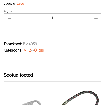
Laoseis:
Laos
Kogus:
Tsentrifuugi
kaane
tihend
50-
1404059
Tootekood:
BM4059
quantity
Kategooria:
MTZ
->
Õlitus
Seotud tooted