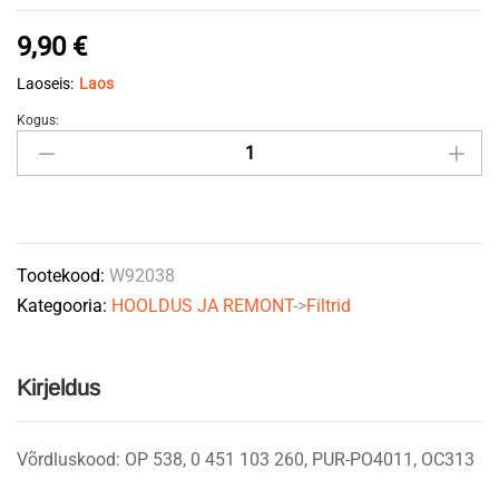
9,90
€
Laoseis:
Laos
Kogus:
Õlifilter
W920/38
MANN-
FILTER
quantity
Tootekood:
W92038
Kategooria:
HOOLDUS JA REMONT
->
Filtrid
Kirjeldus
Võrdluskood: OP 538, 0 451 103 260, PUR-PO4011, OC313