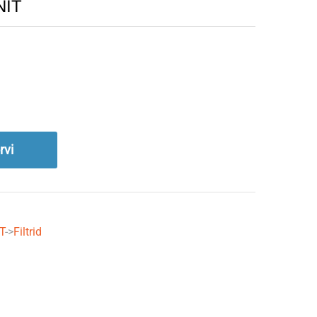
NIT
rvi
T
->
Filtrid