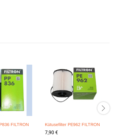
 PP836 FILTRON
Kütusefilter PE962 FILTRON
Kütusefil
FILTER
7,90
€