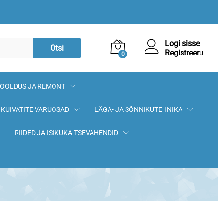
5,32
€
Lisa korvi
Logi sisse
Otsi
Registreeru
0
OOLDUS JA REMONT
KUIVATITE VARUOSAD
LÄGA- JA SÕNNIKUTEHNIKA
RIIDED JA ISIKUKAITSEVAHENDID