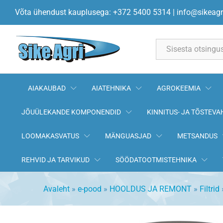
Õlifilter W811/80 GRANIT
Võta ühendust kauplusega: +372 5400 5314
|
info@sikeagr
Kirjeldus
All
AIAKAUBAD
AIATEHNIKA
AGROKEEMIA
JÕUÜLEKANDE KOMPONENDID
KINNITUS- JA TÕSTEVA
LOOMAKASVATUS
MÄNGUASJAD
METSANDUS
REHVID JA TARVIKUD
SÖÖDATOOTMISTEHNIKA
Avaleht
»
e-pood
»
HOOLDUS JA REMONT
»
Filtrid