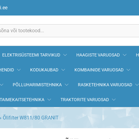
i.ee
ELEKTRISÜSTEEMI TARVIKUD
HAAGISTE VARUOSAD
H
HENDID
KODUKAUBAD
KOMBAINIDE VARUOSAD
PÕLLUHARIMISTEHNIKA
RASKETEHNIKA VARUOSAD
TAIMEKAITSETEHNIKA
TRAKTORITE VARUOSAD
»
Õlifilter W811/80 GRANIT