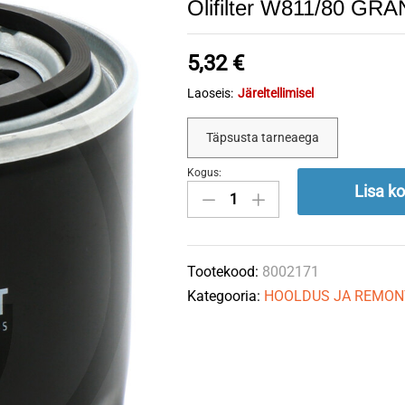
Õlifilter W811/80 GRA
5,32
€
Laoseis:
Järeltellimisel
Täpsusta tarneaega
Kogus:
Õlifilter
Lisa ko
W811/80
GRANIT
quantity
Tootekood:
8002171
Kategooria:
HOOLDUS JA REMON