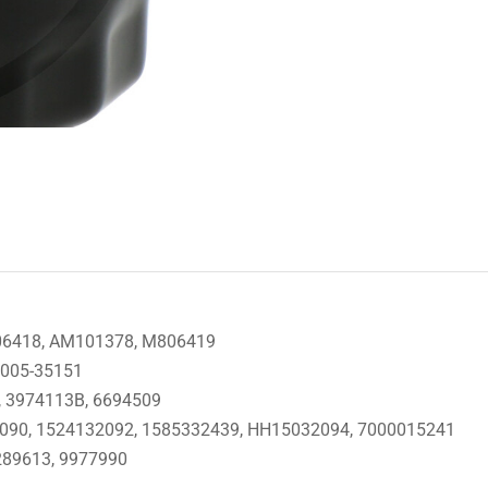
806418, AM101378, M806419
9005-35151
3, 3974113B, 6694509
32090, 1524132092, 1585332439, HH15032094, 7000015241
7289613, 9977990