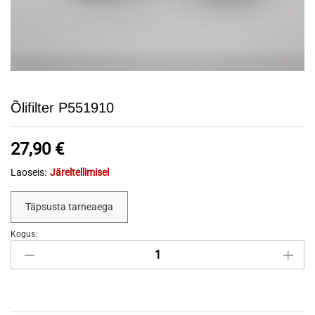
Õlifilter P551910
27,90
€
Laoseis:
Järeltellimisel
Täpsusta tarneaega
Kogus:
Õlifilter
P551910
quantity