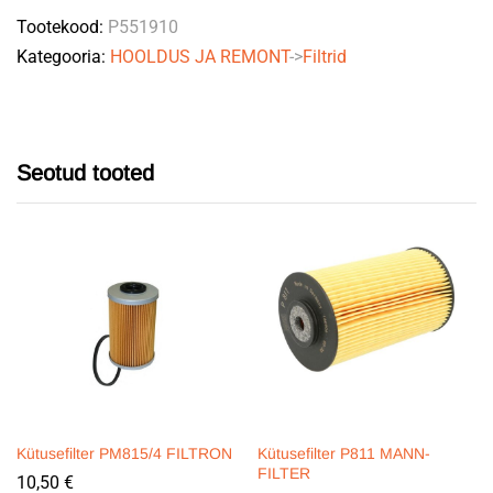
Tootekood:
P551910
Kategooria:
HOOLDUS JA REMONT
->
Filtrid
Seotud tooted
Kütusefilter PM815/4 FILTRON
Kütusefilter P811 MANN-
FILTER
10,50
€