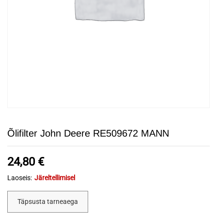
Õlifilter John Deere RE509672 MANN
24,80
€
Laoseis:
Järeltellimisel
Täpsusta tarneaega