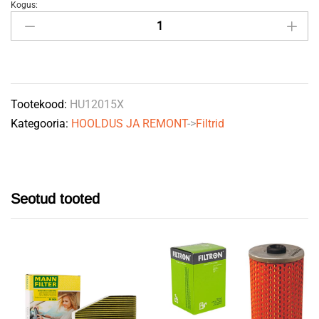
Kogus:
Õlifilter
John
Deere
RE509672
MANN
Tootekood:
HU12015X
quantity
Kategooria:
HOOLDUS JA REMONT
->
Filtrid
Seotud tooted