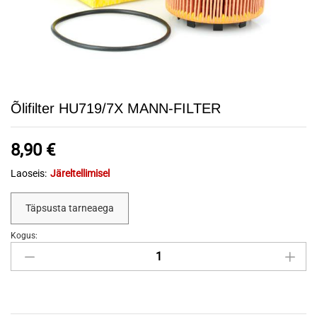
Õlifilter HU719/7X MANN-FILTER
8,90
€
Laoseis:
Järeltellimisel
Täpsusta tarneaega
Kogus:
Õlifilter
HU719/7X
MANN-
FILTER
quantity