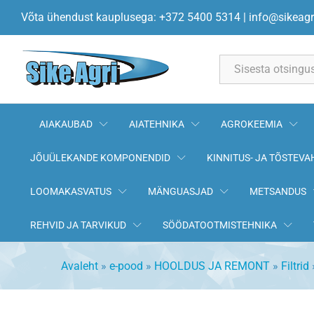
Õlifilter HU711/2X MANN-FILT
Võta ühendust kauplusega: +372 5400 5314
|
info@sikeagr
Kirjeldus
All
AIAKAUBAD
AIATEHNIKA
AGROKEEMIA
JÕUÜLEKANDE KOMPONENDID
KINNITUS- JA TÕSTEVA
LOOMAKASVATUS
MÄNGUASJAD
METSANDUS
REHVID JA TARVIKUD
SÖÖDATOOTMISTEHNIKA
Avaleht
»
e-pood
»
HOOLDUS JA REMONT
»
Filtrid