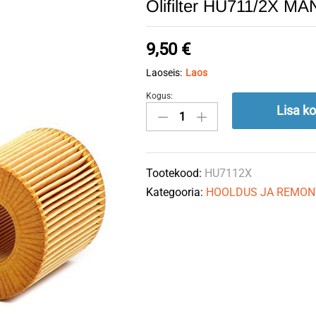
Õlifilter HU711/2X M
9,50
€
Laoseis:
Laos
Kogus:
Õlifilter
Lisa ko
HU711/2X
MANN-
FILTER
Tootekood:
HU7112X
quantity
Kategooria:
HOOLDUS JA REMON