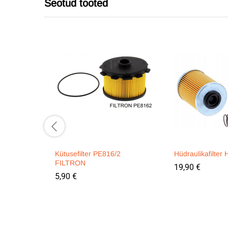
Seotud tooted
Kütusefilter PE816/2
Hüdraulikafilte
FILTRON
19,90
€
5,90
€