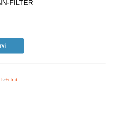
ANN-FILTER
rvi
T
->
Filtrid