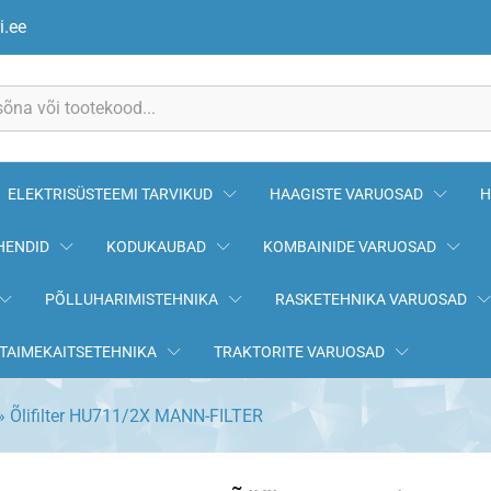
ER
i.ee
ELEKTRISÜSTEEMI TARVIKUD
HAAGISTE VARUOSAD
H
HENDID
KODUKAUBAD
KOMBAINIDE VARUOSAD
PÕLLUHARIMISTEHNIKA
RASKETEHNIKA VARUOSAD
TAIMEKAITSETEHNIKA
TRAKTORITE VARUOSAD
»
Õlifilter HU711/2X MANN-FILTER