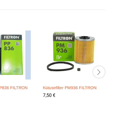
 PP836 FILTRON
Kütusefilter PM936 FILTRON
Kütusefilt
FILTRON
7,50
€
3,90
€