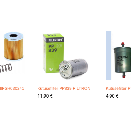
r HIFSH630241
Kütusefilter PP839 FILTRON
Kütusefilter
11,90
€
4,90
€