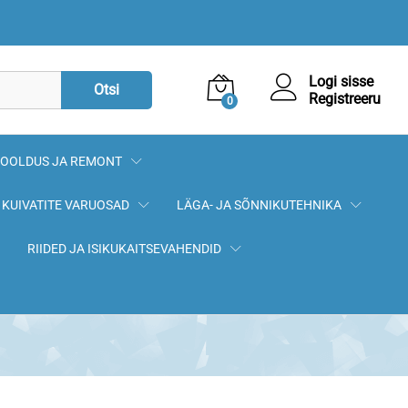
9,50
€
Lisa korvi
Logi sisse
Otsi
Registreeru
0
OOLDUS JA REMONT
KUIVATITE VARUOSAD
LÄGA- JA SÕNNIKUTEHNIKA
RIIDED JA ISIKUKAITSEVAHENDID