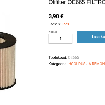
Õlifilter OE665 FILTR
3,90
€
Laoseis:
Laos
Kogus:
Õlifilter
Lisa ko
OE665
FILTRON
quantity
Tootekood:
OE665
Kategooria:
HOOLDUS JA REMON