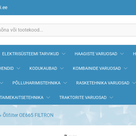
i.ee
ELEKTRISÜSTEEMI TARVIKUD
HAAGISTE VARUOSAD
H
HENDID
KODUKAUBAD
KOMBAINIDE VARUOSAD
PÕLLUHARIMISTEHNIKA
RASKETEHNIKA VARUOSAD
TAIMEKAITSETEHNIKA
TRAKTORITE VARUOSAD
»
Õlifilter OE665 FILTRON