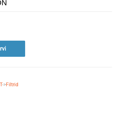
ON
rvi
T
->
Filtrid