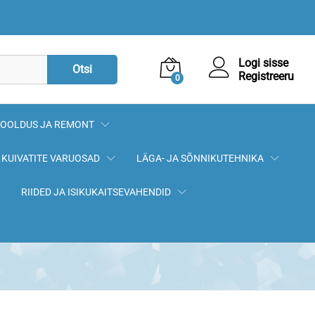
3,90
€
Lisa korvi
Logi sisse
Otsi
Registreeru
0
OOLDUS JA REMONT
KUIVATITE VARUOSAD
LÄGA- JA SÕNNIKUTEHNIKA
RIIDED JA ISIKUKAITSEVAHENDID