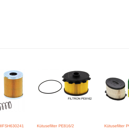
r HIFSH630241
Kütusefilter PE816/2
Kütusefilter