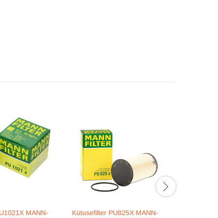
 PU1021X MANN-
Kütusefilter PU825X MANN-
Kütusefilt