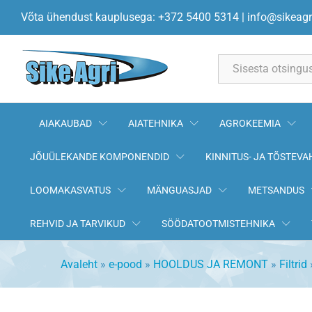
Õlifilter OE665 FILTRON
Võta ühendust kauplusega: +372 5400 5314
|
info@sikeagr
All
AIAKAUBAD
AIATEHNIKA
AGROKEEMIA
JÕUÜLEKANDE KOMPONENDID
KINNITUS- JA TÕSTEVA
LOOMAKASVATUS
MÄNGUASJAD
METSANDUS
REHVID JA TARVIKUD
SÖÖDATOOTMISTEHNIKA
Avaleht
»
e-pood
»
HOOLDUS JA REMONT
»
Filtrid