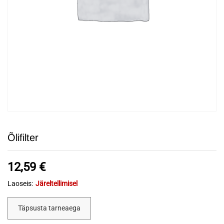
Õlifilter
12,59
€
Laoseis:
Järeltellimisel
Täpsusta tarneaega