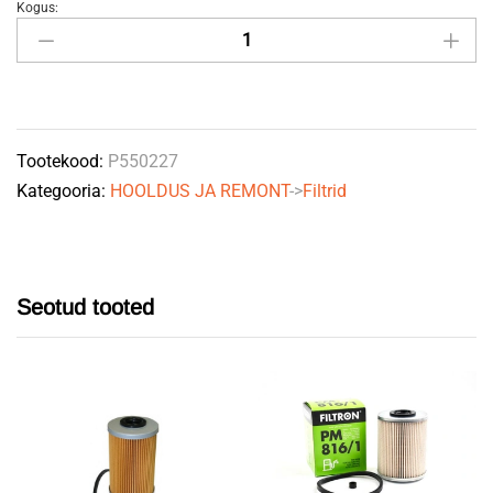
Kogus:
Õlifilter
quantity
Tootekood:
P550227
Kategooria:
HOOLDUS JA REMONT
->
Filtrid
Seotud tooted