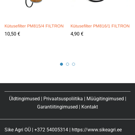
Kütusefilter PM815/4 FILTRON
Kütusefilter PM816/1 FILTRON
10,50
€
4,90
€
Üldtingimused
|
Privaatsuspoliitika
|
Müügitingimused
|
Garantiitingimused
|
Kontakt
Sike Agri OÜ | +372 54005314 | https://www.sikeagri.ee