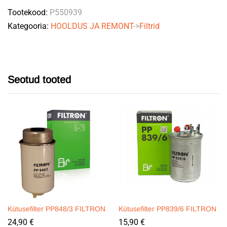
Tootekood:
P550939
quantity
Kategooria:
HOOLDUS JA REMONT
->
Filtrid
Seotud tooted
Kütusefilter PP848/3 FILTRON
Kütusefilter PP839/6 FILTRON
24,90
€
15,90
€