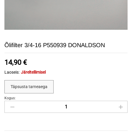
Õlifilter 3/4-16 P550939 DONALDSON
14,90
€
Laoseis:
Järeltellimisel
Täpsusta tarneaega
Kogus:
Õlifilter
3/4-
16
P550939
DONALDSON