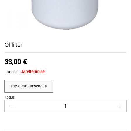
Õlifilter
33,00
€
Laoseis:
Järeltellimisel
Täpsusta tarneaega
Kogus:
Õlifilter
quantity