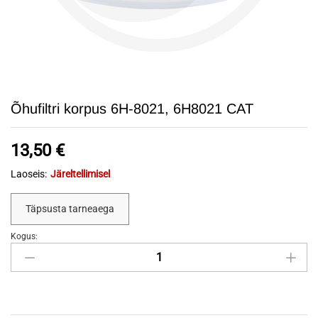
Õhufiltri korpus 6H-8021, 6H8021 CAT
13,50
€
Laoseis:
Järeltellimisel
Täpsusta tarneaega
Kogus:
Õhufiltri
korpus
6H-
8021,
6H8021