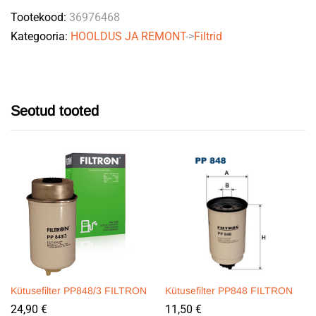
Tootekood:
36976468
CAT
Kategooria:
HOOLDUS JA REMONT
->
Filtrid
quantity
Seotud tooted
Kütusefilter PP848/3 FILTRON
Kütusefilter PP848 FILTRON
24,90
€
11,50
€