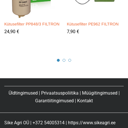
Kütusefilter PP848/3 FILTRON
Kütusefilter PE962 FILTRON
24,90
€
7,90
€
Üldtingimused
|
Privaatsuspoliitika
|
Müügitingimused
|
Garantiitingimused
|
Kontakt
Sike Agri OÜ | +372 54005314 | https://www.sikeagri.ee