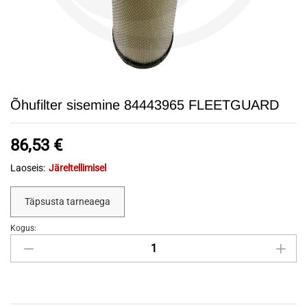
Õhufilter sisemine 84443965 FLEETGUARD
86,53
€
Laoseis:
Järeltellimisel
Täpsusta tarneaega
Kogus:
Õhufilter
sisemine
84443965
FLEETGUARD
quantity