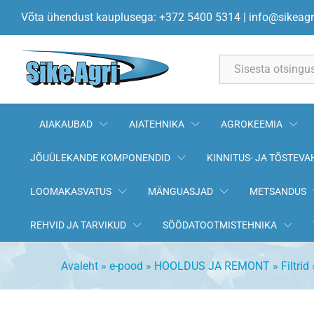
Õhufilter C3282 MANN-FILTER
Võta ühendust kauplusega: +372 5400 5314
|
info@sikeagr
Kirjeldus
All
AIAKAUBAD
AIATEHNIKA
AGROKEEMIA
JÕUÜLEKANDE KOMPONENDID
KINNITUS- JA TÕSTEVA
LOOMAKASVATUS
MÄNGUASJAD
METSANDUS
REHVID JA TARVIKUD
SÖÖDATOOTMISTEHNIKA
Avaleht
»
e-pood
»
HOOLDUS JA REMONT
»
Filtrid