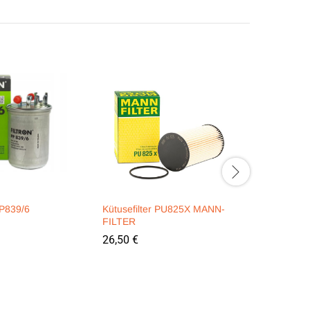
PP839/6
Kütusefilter PU825X MANN-
Kütusefil
FILTER
FILTER
26,50
€
7,90
€