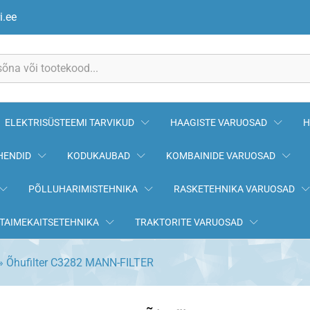
i.ee
ELEKTRISÜSTEEMI TARVIKUD
HAAGISTE VARUOSAD
H
HENDID
KODUKAUBAD
KOMBAINIDE VARUOSAD
PÕLLUHARIMISTEHNIKA
RASKETEHNIKA VARUOSAD
TAIMEKAITSETEHNIKA
TRAKTORITE VARUOSAD
»
Õhufilter C3282 MANN-FILTER