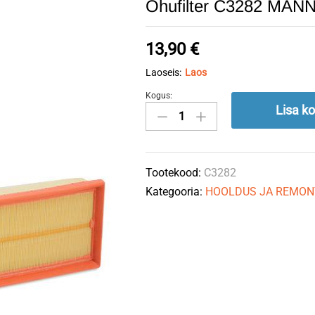
Õhufilter C3282 MAN
13,90
€
Laoseis:
Laos
Kogus:
Õhufilter
Lisa ko
C3282
MANN-
FILTER
Tootekood:
C3282
quantity
Kategooria:
HOOLDUS JA REMON