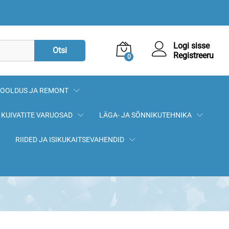
13,90
€
Lisa korvi
Logi sisse
Otsi
Registreeru
0
OOLDUS JA REMONT
KUIVATITE VARUOSAD
LÄGA- JA SÕNNIKUTEHNIKA
RIIDED JA ISIKUKAITSEVAHENDID