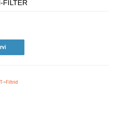
N-FILTER
rvi
T
->
Filtrid