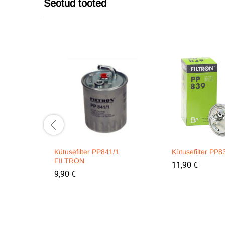
Seotud tooted
Kütusefilter PP841/1
Kütusefilter PP
FILTRON
11,90
€
9,90
€