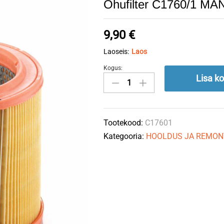
Õhufilter C1760/1 M
9,90
€
Laoseis:
Laos
Kogus:
Õhufilter
Lisa ko
C1760/1
MANN-
FILTER
Tootekood:
C17601
quantity
Kategooria:
HOOLDUS JA REMON