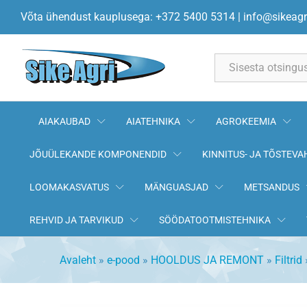
Õhufilter C1760/1 MANN-FILTE
Võta ühendust kauplusega: +372 5400 5314
|
info@sikeagr
Kirjeldus
All
AIAKAUBAD
AIATEHNIKA
AGROKEEMIA
JÕUÜLEKANDE KOMPONENDID
KINNITUS- JA TÕSTEVA
LOOMAKASVATUS
MÄNGUASJAD
METSANDUS
REHVID JA TARVIKUD
SÖÖDATOOTMISTEHNIKA
Avaleht
»
e-pood
»
HOOLDUS JA REMONT
»
Filtrid