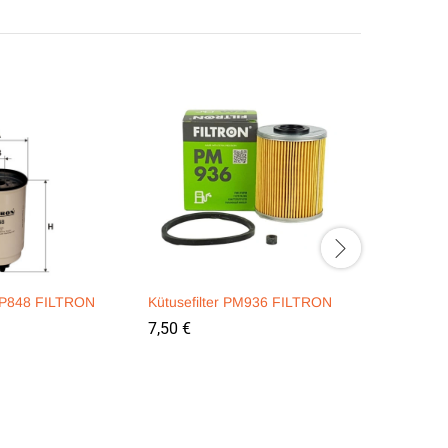
 PP848 FILTRON
Kütusefilter PM936 FILTRON
Kütusefil
7,50
€
4,90
€