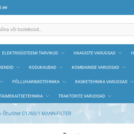
R
i.ee
ELEKTRISÜSTEEMI TARVIKUD
HAAGISTE VARUOSAD
H
HENDID
KODUKAUBAD
KOMBAINIDE VARUOSAD
PÕLLUHARIMISTEHNIKA
RASKETEHNIKA VARUOSAD
TAIMEKAITSETEHNIKA
TRAKTORITE VARUOSAD
»
Õhufilter C1760/1 MANN-FILTER