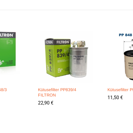
48/3
Kütusefilter PP839/4
Kütusefilter
FILTRON
11,50
€
22,90
€