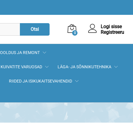
9,90
€
Lisa korvi
Logi sisse
Otsi
Registreeru
0
OOLDUS JA REMONT
KUIVATITE VARUOSAD
LÄGA- JA SÕNNIKUTEHNIKA
RIIDED JA ISIKUKAITSEVAHENDID