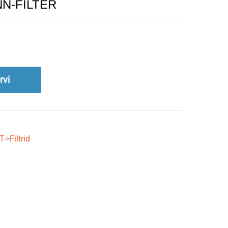
ANN-FILTER
rvi
T
->
Filtrid