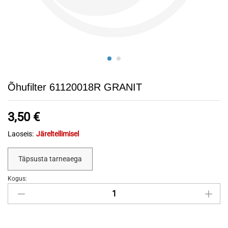
Õhufilter 61120018R GRANIT
3,50
€
Laoseis:
Järeltellimisel
Täpsusta tarneaega
Kogus:
Õhufilter
61120018R
GRANIT
quantity