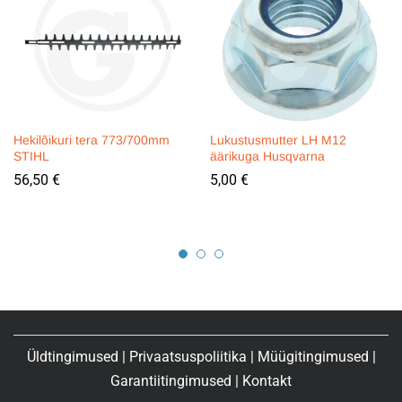
Hekilõikuri tera 773/700mm
Lukustusmutter LH M12
STIHL
äärikuga Husqvarna
56,50
€
5,00
€
Üldtingimused
|
Privaatsuspoliitika
|
Müügitingimused
|
Garantiitingimused
|
Kontakt