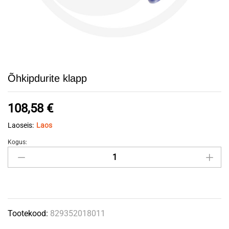
Õhkipdurite klapp
108,58
€
Laoseis:
Laos
Kogus:
Õhkipdurite
klapp
quantity
Tootekood:
829352018011