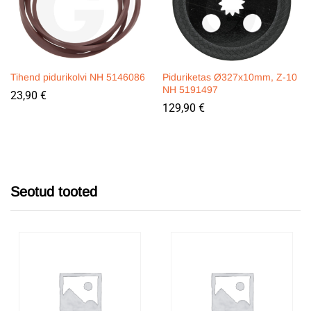
Tihend pidurikolvi NH 5146086
Piduriketas Ø327x10mm, Z-10
NH 5191497
23,90
€
129,90
€
Seotud tooted