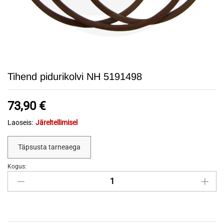
Tihend pidurikolvi NH 5191498
73,90
€
Laoseis:
Järeltellimisel
Täpsusta tarneaega
Kogus:
Tihend
pidurikolvi
NH
5191498
quantity