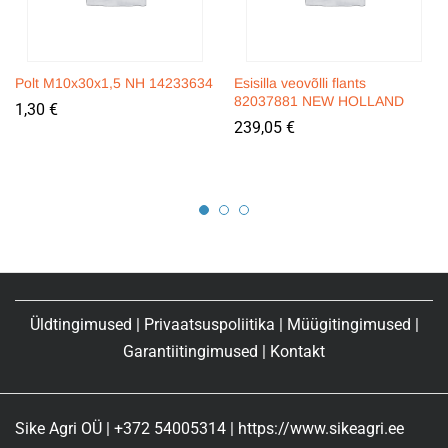
Polt M10x30x1,5 NH 14233634
Esisilla veovõlli flants
82037881 NEW HOLLAND
1,30
€
239,05
€
Üldtingimused
|
Privaatsuspoliitika
|
Müügitingimused
|
Garantiitingimused
|
Kontakt
Sike Agri OÜ | +372 54005314 | https://www.sikeagri.ee