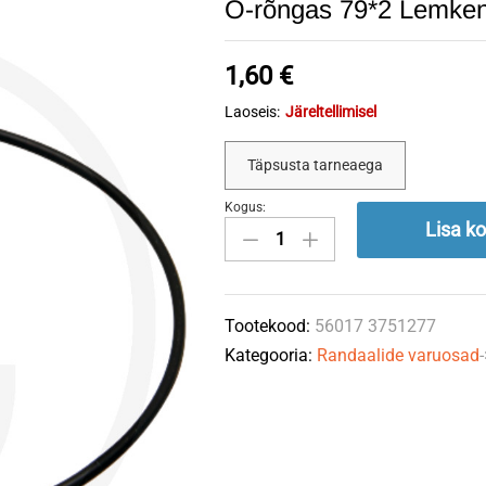
O-rõngas 79*2 Lemke
1,60
€
Laoseis:
Järeltellimisel
Täpsusta tarneaega
Kogus:
O-
Lisa ko
rõngas
79*2
Lemken
Tootekood:
56017 3751277
3751277
Kategooria:
Randaalide varuosad
quantity