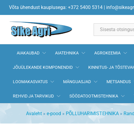
O-rõngas 79*2 Lemken 375127
Võta ühendust kauplusega: +372 5400 5314
|
info@sikeagr
All
AIAKAUBAD
AIATEHNIKA
AGROKEEMIA
JÕUÜLEKANDE KOMPONENDID
KINNITUS- JA TÕSTEVA
LOOMAKASVATUS
MÄNGUASJAD
METSANDUS
REHVID JA TARVIKUD
SÖÖDATOOTMISTEHNIKA
Avaleht
»
e-pood
»
PÕLLUHARIMISTEHNIKA
»
Rand