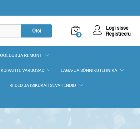
1,60
€
Lisa korvi
Logi sisse
Otsi
Registreeru
0
OOLDUS JA REMONT
KUIVATITE VARUOSAD
LÄGA- JA SÕNNIKUTEHNIKA
RIIDED JA ISIKUKAITSEVAHENDID