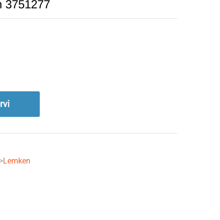
n 3751277
rvi
->
Lemken