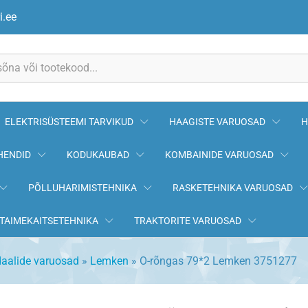
7
i.ee
ELEKTRISÜSTEEMI TARVIKUD
HAAGISTE VARUOSAD
H
HENDID
KODUKAUBAD
KOMBAINIDE VARUOSAD
PÕLLUHARIMISTEHNIKA
RASKETEHNIKA VARUOSAD
TAIMEKAITSETEHNIKA
TRAKTORITE VARUOSAD
aalide varuosad
»
Lemken
»
O-rõngas 79*2 Lemken 3751277