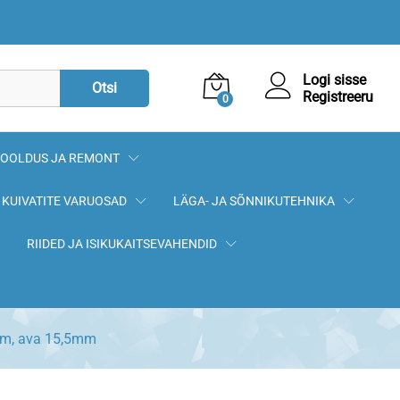
5,90
€
Lisa korvi
Logi sisse
Otsi
Registreeru
0
OOLDUS JA REMONT
KUIVATITE VARUOSAD
LÄGA- JA SÕNNIKUTEHNIKA
RIIDED JA ISIKUKAITSEVAHENDID
mm, ava 15,5mm