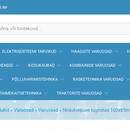
5mm, ava 15,5mm
i.ee
ELEKTRISÜSTEEMI TARVIKUD
HAAGISTE VARUOSAD
H
HENDID
KODUKAUBAD
KOMBAINIDE VARUOSAD
PÕLLUHARIMISTEHNIKA
RASKETEHNIKA VARUOSAD
TAIMEKAITSETEHNIKA
TRAKTORITE VARUOSAD
dukid
»
Varuosad
»
Varuosad
»
Niidukorpuse tugiratas 100x65