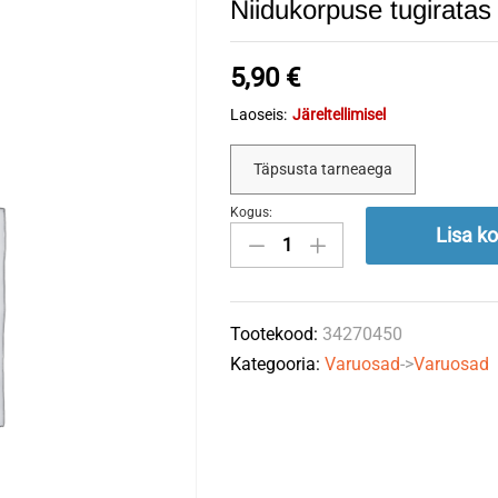
Niidukorpuse tugirat
5,90
€
Laoseis:
Järeltellimisel
Täpsusta tarneaega
Kogus:
Niidukorpuse
Lisa ko
tugiratas
100x65mm,
ava
Tootekood:
34270450
15,5mm
Kategooria:
Varuosad
->
Varuosad
quantity