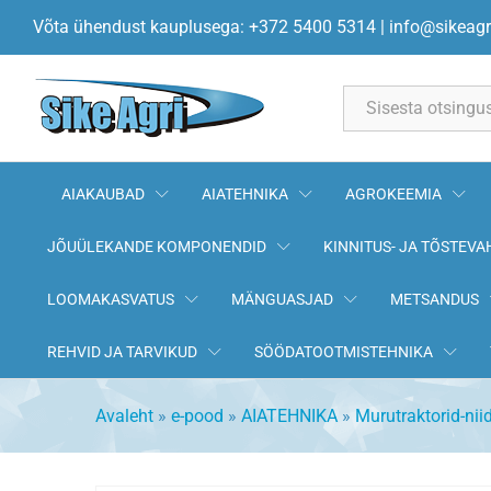
Niidukorpuse tugiratas 100x6
Võta ühendust kauplusega: +372 5400 5314
|
info@sikeagr
All
AIAKAUBAD
AIATEHNIKA
AGROKEEMIA
JÕUÜLEKANDE KOMPONENDID
KINNITUS- JA TÕSTEVA
LOOMAKASVATUS
MÄNGUASJAD
METSANDUS
REHVID JA TARVIKUD
SÖÖDATOOTMISTEHNIKA
Avaleht
»
e-pood
»
AIATEHNIKA
»
Murutraktorid-nii